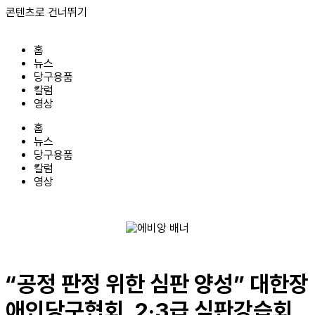
콘텐츠로 건너뛰기
홈
뉴스
당구용품
칼럼
영상
홈
뉴스
당구용품
칼럼
영상
“공정 판정 위한 심판 양성” 대한장
애인당구협회, 2·3급 심판강습회