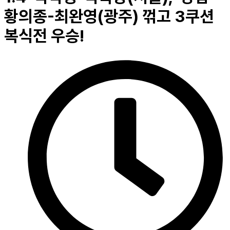
황의종-최완영(광주) 꺾고 3쿠션
복식전 우승!