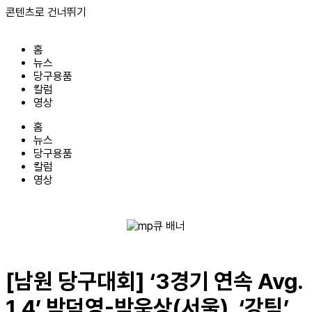
콘텐츠로 건너뛰기
홈
뉴스
당구용품
칼럼
영상
홈
뉴스
당구용품
칼럼
영상
[남원 당구대회] ‘3경기 연속 Avg.
1.4’ 박덕영-박욱상(서울), ‘강팀’