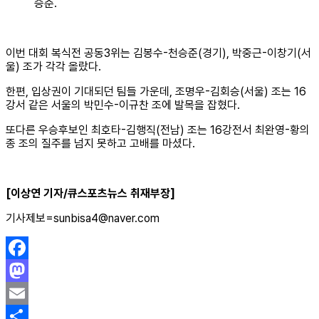
승준.
이번 대회 복식전 공동3위는 김봉수-천승준(경기), 박중근-이창기(서
울) 조가 각각 올랐다.
한편, 입상권이 기대되던 팀들 가운데, 조명우-김회승(서울) 조는 16
강서 같은 서울의 박민수-이규찬 조에 발목을 잡혔다.
또다른 우승후보인 최호타-김행직(전남) 조는 16강전서 최완영-황의
종 조의 질주를 넘지 못하고 고배를 마셨다.
[이상연 기자/큐스포츠뉴스 취재부장]
기사제보=sunbisa4@naver.com
Facebook
Mastodon
Email