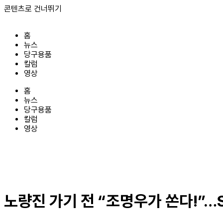
콘텐츠로 건너뛰기
홈
뉴스
당구용품
칼럼
영상
홈
뉴스
당구용품
칼럼
영상
노량진 가기 전 “조명우가 쏜다!”…