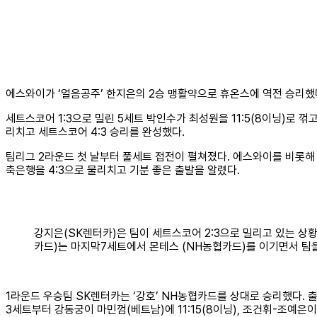
에스와이가 ‘얼음공주’ 한지은의 2승 맹활약으로 휴온스에 역전 승리했
세트스코어 1:3으로 밀린 5세트 박인수가 최성원을 11:5(8이닝)로 꺾
리치고 세트스코어 4:3 승리를 완성했다.
팀리그 2라운드 첫 날부터 풀세트 접전이 펼쳐졌다. 에스와이를 비롯해
축은행을 4:3으로 물리치고 기분 좋은 출발을 알렸다.
강지은(SK렌터카)은 팀이 세트스코어 2:3으로 밀리고 있는 상
카드)는 마지막7세트에서 몬테스 (NH농협카드)를 이기면서 팀
1라운드 우승팀 SK렌터카는 ‘강호’ NH농협카드를 상대로 승리했다. 
3세트부터 강동궁이 마민껌(베트남)에 11:15(8이닝), 조건휘-조예은이