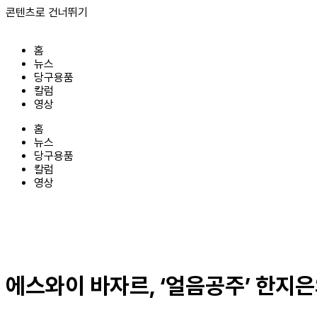
콘텐츠로 건너뛰기
홈
뉴스
당구용품
칼럼
영상
홈
뉴스
당구용품
칼럼
영상
에스와이 바자르, ‘얼음공주’ 한지은