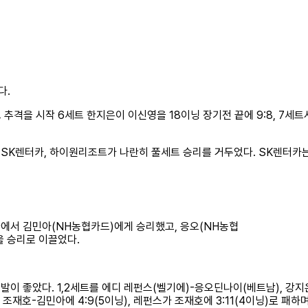
다.
고 추격을 시작 6세트 한지은이 이신영을 18이닝 장기전 끝에 9:8, 7세트
 SK렌터카, 하이원리조트가 나란히 풀세트 승리를 거두었다. SK렌터카
황에서 김민아(NH농협카드)에게 승리했고, 응오(NH농협
을 승리로 이끌었다.
출발이 좋았다. 1,2세트를 에디 레펀스(벨기에)-응오딘나이(베트남), 강
 조재호-김민아에 4:9(5이닝), 레펀스가 조재호에 3:11(4이닝)로 패하