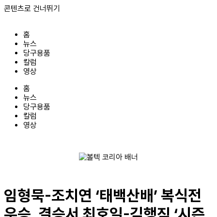
콘텐츠로 건너뛰기
홈
뉴스
당구용품
칼럼
영상
홈
뉴스
당구용품
칼럼
영상
임형묵-조치연 ‘태백산배’ 복식전
우승, 결승서 최호일-김행직 ‘시즌