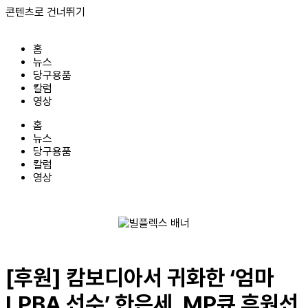
콘텐츠로 건너뛰기
홈
뉴스
당구용품
칼럼
영상
홈
뉴스
당구용품
칼럼
영상
[후원] 캄보디아서 귀화한 ‘엄마
LPBA 선수’ 한은세, MP큐 후원선