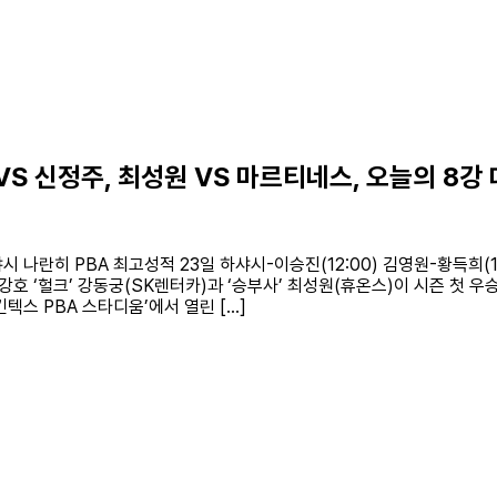
 VS 신정주, 최성원 VS 마르티네스, 오늘의 8강
 나란히 PBA 최고성적 23일 하샤시-이승진(12:00) 김영원-황득희(14:
강호 ‘헐크’ 강동궁(SK렌터카)과 ‘승부사’ 최성원(휴온스)이 시즌 첫 우
킨텍스 PBA 스타디움’에서 열린 […]