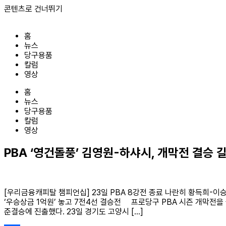
콘텐츠로 건너뛰기
홈
뉴스
당구용품
칼럼
영상
홈
뉴스
당구용품
칼럼
영상
PBA ‘영건돌풍’ 김영원-하샤시, 개막전 결승 
[우리금융캐피탈 챔피언십] 23일 PBA 8강전 종료 나란히 황득희-이승
‘우승상금 1억원’ 놓고 7전4선 결승전 프로당구 PBA 시즌 개막전을 몰
준결승에 진출했다. 23일 경기도 고양시 […]