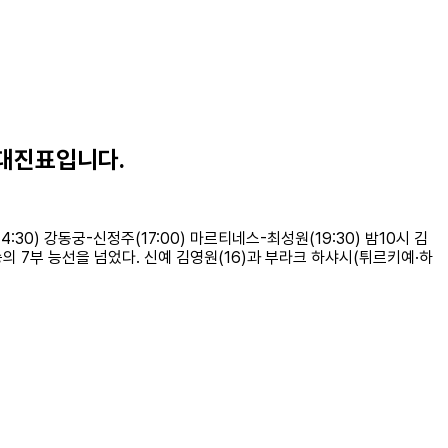
 대진표입니다.
30) 강동궁-신정주(17:00) 마르티네스-최성원(19:30) 밤10시 김
승의 7부 능선을 넘었다. 신예 김영원(16)과 부라크 하샤시(튀르키예·하