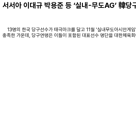
서서아 이대규 박용준 등 ‘실내-무도AG’ 韓
13명의 한국 당구선수가 태극마크를 달고 11월 ‘실내무도아시안게임’
충족한 가운데, 당구연맹은 이들이 포함된 대표선수 명단을 대한체육회에
있다. 따라서, 현시점에서 ‘인도어게임’ 당구종목 한국 선수단의 […]
Facebook
Mastodon
Email
Share
경기도 하남시 감일백제로 70, 더샵포웰시티 203동 1103호
전화 : 010-5324-1143 | 등록번호 : 경기, 아54607
등록일 : 2023-06-28 | 발행인 : 방기송 | 편집인 : 방기송