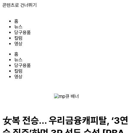
콘텐츠로 건너뛰기
홈
뉴스
당구용품
칼럼
영상
홈
뉴스
당구용품
칼럼
영상
女복 전승… 우리금융캐피탈, ‘3연