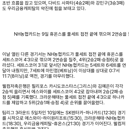
초반 흐름을 잡고 있으며, 다비드 사파타(4승2패)와 강민구(3승3패)
도 우리금융캐피탈의 약진에 힘을 보태고 있다.
NH농협카드는 9일 휴온스를 풀세트 접전 끝에 꺾으며 2연승을 
이날 열린 다른 경기서는 NH농협카드가 풀세트 접전 끝에 휴온스를
세트스코어 4:3으로 꺾으며 2연승을 질주, 4위(2승2패·승점6)로 올
라섰다. 세트스코어 3:1로 앞서던 NH농협카드는 5세트와 6세트를 연
달아 내줬지만, 7세트에 마민껌(베트남)이 이상대를 상대로 0:7서
11:7(8이닝)로 역전, 경기를 마무리했다.
웰컴저축은행은 필리포스 카시도코스타스(그리스)와 김예은이 각각
2승씩 올리면서 에스와이를 세트스코어 4:2로 잡아내며 2승(2패·승
점 5)째를 기록했다. 크라운해태는 풀세트 접전 끝에 4:3으로 하나카
드를 제압하고 5위(2승1패·승점 4)로 순위를 끌어올렸다.
팀리그 3라운드 5일차인 10일에는 SK렌터카-하나카드(12:30) 경기
를 시작으로 에스와이-하이원리조트(15:30), 크라운해태-NH농협카
드(18:30), 우리금융캐피탈-휴온스(21:30) 경기가 이어진다. 웰컴저