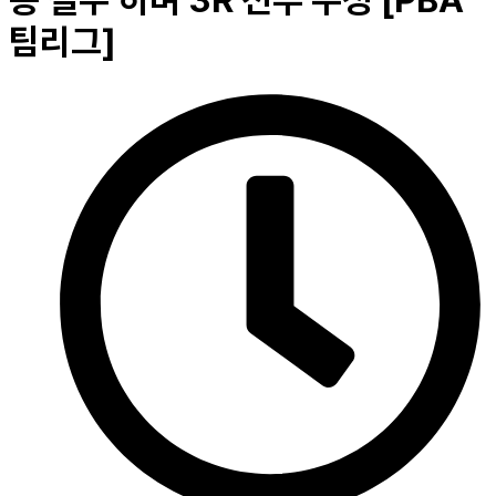
승 질주’하며 3R 선두 수성 [PBA
팀리그]