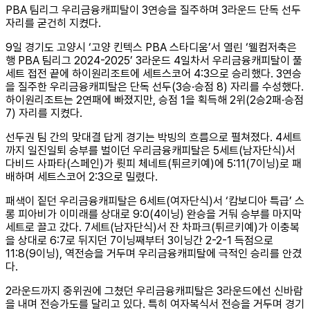
PBA 팀리그 우리금융캐피탈이 3연승을 질주하며 3라운드 단독 선두
자리를 굳건히 지켰다.
9일 경기도 고양시 ‘고양 킨텍스 PBA 스타디움’서 열린 ‘웰컴저축은
행 PBA 팀리그 2024-2025’ 3라운드 4일차서 우리금융캐피탈이 풀
세트 접전 끝에 하이원리조트에 세트스코어 4:3으로 승리했다. 3연승
을 질주한 우리금융캐피탈은 단독 선두(3승·승점 8) 자리를 수성했다.
하이원리조트는 2연패에 빠졌지만, 승점 1을 획득해 2위(2승2패·승점
7) 자리를 지켰다.
선두권 팀 간의 맞대결 답게 경기는 박빙의 흐름으로 펼쳐졌다. 4세트
까지 일진일퇴 승부를 벌이던 우리금융캐피탈은 5세트(남자단식)서
다비드 사파타(스페인)가 륏피 체네트(튀르키예)에 5:11(7이닝)로 패
배하며 세트스코어 2:3으로 밀렸다.
패색이 짙던 우리금융캐피탈은 6세트(여자단식)서 ‘캄보디아 특급’ 스
롱 피아비가 이미래를 상대로 9:0(4이닝) 완승을 거둬 승부를 마지막
세트로 끌고 갔다. 7세트(남자단식)서 잔 차파크(튀르키예)가 이충복
을 상대로 6:7로 뒤지던 7이닝째부터 3이닝간 2-2-1 득점으로
11:8(9이닝), 역전승을 거두며 우리금융캐피탈에 극적인 승리를 안겼
다.
2라운드까지 중위권에 그쳤던 우리금융캐피탈은 3라운드에선 신바람
을 내며 전승가도를 달리고 있다. 특히 여자복식서 전승을 거두며 경기