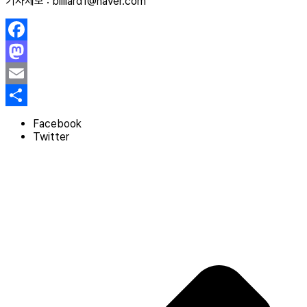
기사제보 : billiard1@naver.com
Facebook
Mastodon
Email
Share
Facebook
Twitter