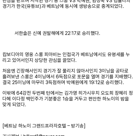
관심을 받으며 시작된 경기 중 스롱 VS 박예원, 임정숙 VS 김율리의
경기가 한국(유튜브)과 베트남에 동시에 생방송으로 중계되었다.
서한솔은 신예 권발해에게 22:17로 승리했다.
캄보디아의 영웅 스롱 피아비는 인접국가 베트남에서도 유명세를 누
리고 있어서인지 상당한 관심을 끌었다.
처음엔 긴장해서인지 경기가 잘 풀리지 않아서인지 3이닝을 공타로
흘려보낸 스롱은 4이닝에서 6득점으로 포문을 열며 경기를 지배했다.
결국 25이닝에 마무리 3득점하며 박예원에게 19:12로 승리했다.
이밖에 64강전 두번째 턴에서는 김가영 히가시우치 오도희 장혜리 정
다혜 이다정 백민주가 기분좋은 1승을 거두고 편안한 하노이의 밤을
맞게 되었다.
[베트남 하노이 그랜드프라자호텔 – 방기송]