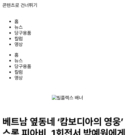
콘텐츠로 건너뛰기
홈
뉴스
당구용품
칼럼
영상
홈
뉴스
당구용품
칼럼
영상
베트남 옆동네 ‘캄보디아의 영웅’
스롱 피아비, 1회전서 박예원에게