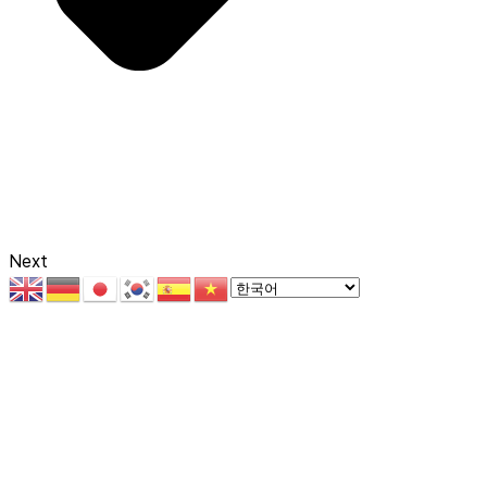
Next
경기도 하남시 감일백제로 70, 더샵포웰시티 203동 1103호
전화 : 010-5324-1143 | 등록번호 : 경기, 아54607
등록일 : 2023-06-28 | 발행인 : 방기송 | 편집인 : 방기송
제호(큐스포츠뉴스) | 발행일(2023년 7월 1일)
청소년 보호책임자 : 방기송