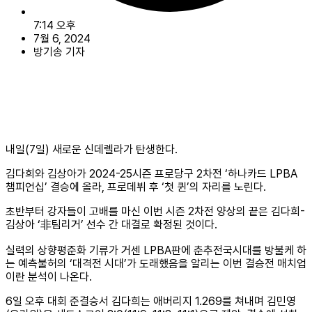
7:14 오후
7월 6, 2024
방기송 기자
내일(7일) 새로운 신데렐라가 탄생한다.
김다희와 김상아가 2024-25시즌 프로당구 2차전 ‘하나카드 LPBA
챔피언십’ 결승에 올라, 프로데뷔 후 ‘첫 퀸’의 자리를 노린다.
초반부터 강자들이 고배를 마신 이번 시즌 2차전 양상의 끝은 김다희-
김상아 ‘非팀리거’ 선수 간 대결로 확정된 것이다.
실력의 상향평준화 기류가 거센 LPBA판에 춘추전국시대를 방불케 하
는 예측불허의 ‘대격전 시대’가 도래했음을 알리는 이번 결승전 매치업
이란 분석이 나온다.
6일 오후 대회 준결승서 김다희는 애버리지 1.269를 쳐내며 김민영