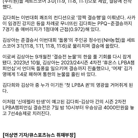
(우리원)을 세트스코어 3:0(11:9, 11:8, 11:1)으로 제압, 결승에 선착
했다.
김다희는 이번대회 쾌조의 컨디션으로 ‘깜짝 결승행’을 이뤄냈다. 사카
이 임경진 강지은 등을 차례로 무너뜨린 김다희는 PPQ~준결승까지
7경기 총 애버리지가 1점대에 근접(0.972)해 있다.
김상아는 준결승서 이번대회 ‘돌풍’의 주인공 정수빈(NH농협)을 세트
스코어 3:1(11:8, 1:11, 11:8, 11:6)로 물리치며 결승에 올랐다.
이로써 김상아는 9개월전 ‘결승전 눈물’의 한을 풀 기회를 다시 잡게
됐다. 2023년 10월, 김상아는 2023/24시즌 4차전 ‘휴온스 LPBA챔
피언십’서 언더독 돌풍을 일으키며 결승까지 진출했으나, ‘여제’ 김가
영에게 1:4로 패하며 통한의 눈물을 흘린 바 있다.
김다희와 김상아 중 누가 이기든 ‘첫 LPBA 퀸’의 영광을 거머쥐게 된
다.
이처럼 ‘신데렐라 탄생’이 예고된 김다희-김상아 간의 시즌 2차전
LPBA챔피언십 결승전은 7일 밤 10시부터 우승상금 4000만원을 놓
고 7선4승제로 치러진다.
[이상연 기자/큐스포츠뉴스 취재부장]