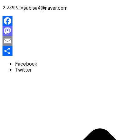
기사제보=
subisa4@naver.com
Facebook
Mastodon
Email
Share
Facebook
Twitter