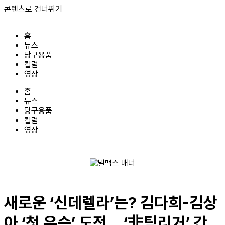
콘텐츠로 건너뛰기
홈
뉴스
당구용품
칼럼
영상
홈
뉴스
당구용품
칼럼
영상
새로운 ‘신데렐라’는? 김다희-김상
아 ‘첫 우승’ 도전… ‘非팀리거’ 간