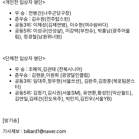
<개인전 입상자 명단>
우 승 : 전병건(나주곤당구장)
준우승 : 김수원(전주탑스핀)
공동3위: 이제성(김제연맹), 이수현(여수밤바다)
공동5위: 이성규(안성샾), 이강택(부천슈), 박홍남(광주어울
림), 정경철(남원위너원)
<단체전 입상자 명단>
우 승 : 조혜익,김관태 (전북시니어)
준우승 : 김현윤,이원희 (광양달인클럽)
공동3위: 임대주,정우현(서울쓰션), 김완주,김창훈(목포팀몬스
터)
공동5위: 김정기,김시권(서울SM), 유연환,황성민(익산월드),
김연일,김래건(진도옥주), 박민지,김진우(서울YB)
[방기송]
기사제보 : billiard1@naver.com