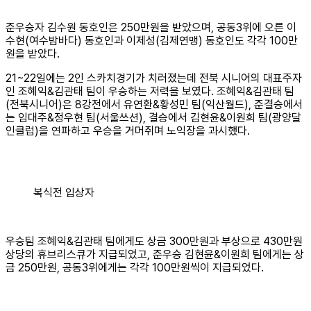
준우승자 김수원 동호인은 250만원을 받았으며, 공동3위에 오른 이
수현(여수밤바다) 동호인과 이제성(김제연맹) 동호인도 각각 100만
원을 받았다.
21~22일에는 2인 스카치경기가 치러졌는데 전북 시니어의 대표주자
인 조혜익&김관태 팀이 우승하는 저력을 보였다. 조혜익&김관태 팀
(전북시니어)은 8강전에서 유연환&황성민 팀(익산월드), 준결승에서
는 임대주&정우현 팀(서울쓰션), 결승에서 김현윤&이원희 팀(광양달
인클럽)을 연파하고 우승을 거머쥐며 노익장을 과시했다.
복식전 입상자
우승팀 조혜익&김관태 팀에게도 상금 300만원과 부상으로 430만원
상당의 휴브리스큐가 지급되었고, 준우승 김현윤&이원희 팀에게는 상
금 250만원, 공동3위에게는 각각 100만원씩이 지급되었다.