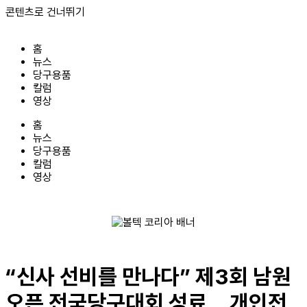
콘텐츠로 건너뛰기
홈
뉴스
당구용품
칼럼
영상
홈
뉴스
당구용품
칼럼
영상
“신사 선비를 만나다” 제3회 남원
오픈 전국당구대회 성료,,, 개인전