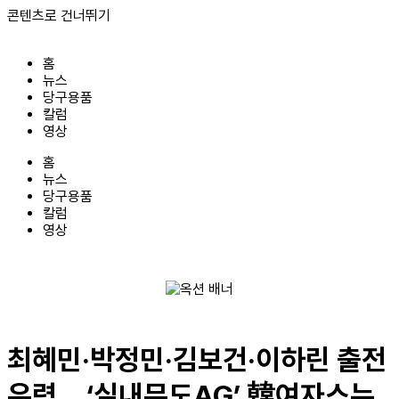
콘텐츠로 건너뛰기
홈
뉴스
당구용품
칼럼
영상
홈
뉴스
당구용품
칼럼
영상
최혜민·박정민·김보건·이하린 출전
유력… ‘실내무도AG’ 韓여자스누